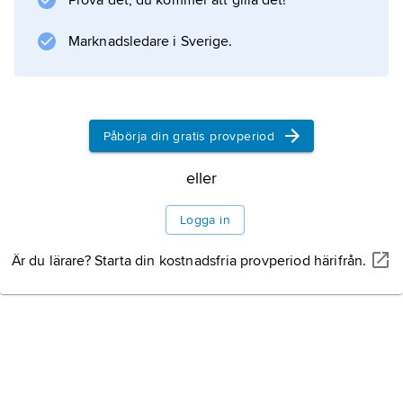
Prova det, du kommer att gilla det!
Information om artikeln
Marknadsledare i Sverige.
Påbörja din gratis provperiod
eller
Logga in
Är du lärare? Starta din kostnadsfria provperiod härifrån.