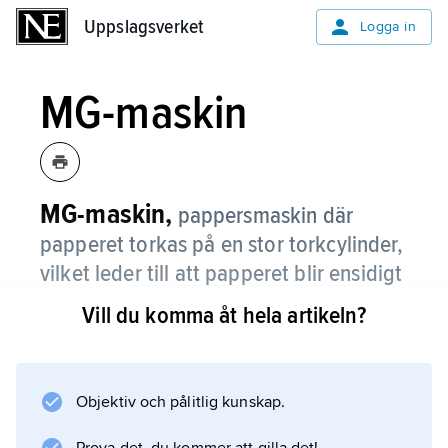
Uppslagsverket
Uppslagsverket
Logga in
MG-maskin
MG-maskin,
pappersmaskin där
papperet torkas på en stor torkcylinder,
vilket leder till att papperet blir ensidigt
glatt (MG av engelska
machine glazed
Vill du komma åt hela artikeln?
’maskinglättat’).
Objektiv och pålitlig kunskap.