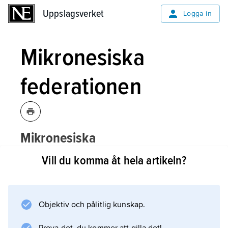
Uppslagsverket
Uppslagsverket
Logga in
Mikronesiska
federationen
Mikronesiska
federationen,
Mikronesiens
Vill du komma åt hela artikeln?
federerade stater
,
stat i västra Stilla
2
havet; 701 km
, 100 000 invånare
(2024).
Objektiv och pålitlig kunskap.
Mikronesiska federationen består av östaterna