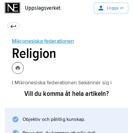
Uppslagsverket
Uppslagsverket
Logga in
Mikronesiska federationen
Religion
I Mikronesiska federationen bekänner sig i
stort sett alla till kristendomen. Missionärer
Vill du komma åt hela artikeln?
från Hawaii var drivande när den
kongregationalistiska kyrkan etablerades på
Kosrae och Pohnpei omkring 1850. De kristna
Objektiv och pålitlig kunskap.
idealen integrerades med den lokala kulturen,
och kyrkan spreds sedan vidare av pohnpeier