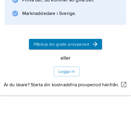
Prova det, du kommer att gilla det!
till Chuuköarna. På 1890-talet grundlade de
spanska kapucinerna
Marknadsledare i Sverige.
Information om artikeln
Påbörja din gratis provperiod
eller
Logga in
Är du lärare? Starta din kostnadsfria provperiod härifrån.