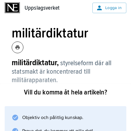
Uppslagsverket
Uppslagsverket
Logga in
militärdiktatur
militärdiktatur,
styrelseform där all
statsmakt är koncentrerad till
militärapparaten.
Vill du komma åt hela artikeln?
Militära maktövertaganden sker oftast i
samband med politiska kriser, som ett sätt för
en styrande elit att behålla makten, alternativt
som ett sätt att överföra makten till en annan
Objektiv och pålitlig kunskap.
samhällsgrupp. Militärdiktaturens mål kan