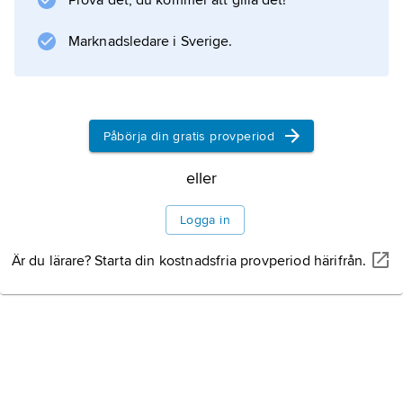
Prova det, du kommer att gilla det!
växla från nationellt konservativa till socialt
revolutionära, och ju mer politiserad regimen
Marknadsledare i Sverige.
är desto långvarigare tenderar den
Påbörja din gratis provperiod
Information om artikeln
eller
Logga in
Är du lärare? Starta din kostnadsfria provperiod härifrån.