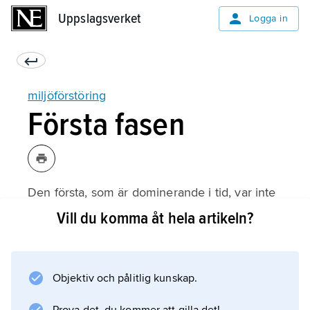
Uppslagsverket
Uppslagsverket
Logga in
miljöförstöring
Första fasen
Den första, som är dominerande i tid, var inte
skarpt avgränsad mot förmänniskornas period
Vill du komma åt hela artikeln?
och sträckte sig fram till odlingens införande
för cirka 10 000 år sedan (
jordbruk: Jordbruk i förhistorisk tid
Objektiv och pålitlig kunskap.
). Den präglades helt av fångstkultur. Under
större delen av denna tid var människan