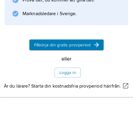
Prova det, du kommer att gilla det!
medagerande, utan att utlösa miljöförstöring.
Människans tilltagande jaktförmåga kan
Marknadsledare i Sverige.
Information om artikeln
Påbörja din gratis provperiod
eller
Logga in
Är du lärare? Starta din kostnadsfria provperiod härifrån.