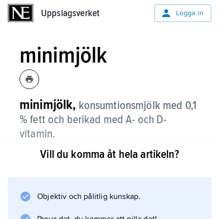
Uppslagsverket
Uppslagsverket
Logga in
minimjölk
minimjölk,
konsumtionsmjölk med 0,1
% fett och berikad med A- och D-
vitamin.
Vill du komma åt hela artikeln?
Minimjölk är trots den låga fetthalten
homogeniserad för att få större fyllighet och
vitare färg än skummjölk. Minimjölk
introducerades 1990. Konsumtionen av
Objektiv och pålitlig kunskap.
minimjölk och lättmjölk uppgick 2005 till 24 l