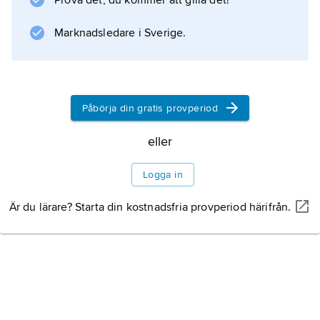
Prova det, du kommer att gilla det!
per person, motsvarande 18 % av
mjölkkonsumtionen.
Marknadsledare i Sverige.
Information om artikeln
Påbörja din gratis provperiod
eller
Logga in
Är du lärare? Starta din kostnadsfria provperiod härifrån.