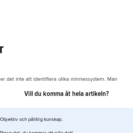
r
ker det inte att identifiera olika minnessystem. Man
as in i dessa system, hur informationen lagras i minnet
Vill du komma åt hela artikeln?
ur information plockas fram ur minnet.
Objektiv och pålitlig kunskap.