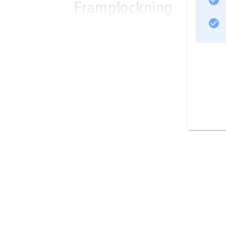
Framplockning
Information om artikeln