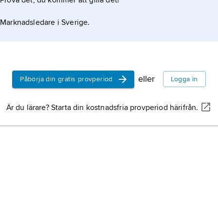
Prova det, du kommer att gilla det!
Marknadsledare i Sverige.
eller
Påbörja din gratis provperiod
Logga in
Är du lärare? Starta din kostnadsfria provperiod härifrån.