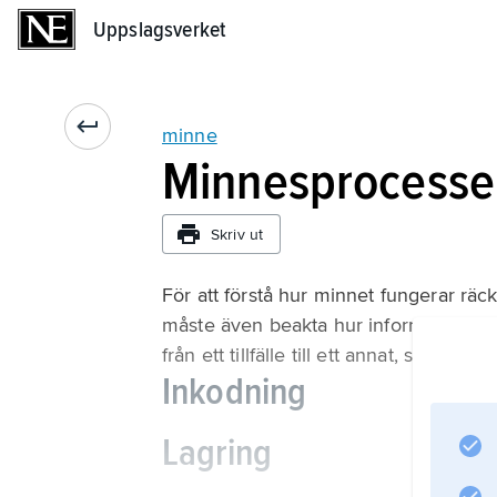
Uppslagsverket
Uppslagsverket
minne
Minnesprocesse
Skriv ut
För att förstå hur minnet fungerar räc
måste även beakta hur information kod
från ett tillfälle till ett annat, samt h
Inkodning
Lagring