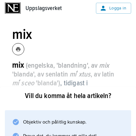
Uppslagsverket
Uppslagsverket
Logga in
mix
mix
(engelska, 'blandning', av
mix
'blanda', av senlatin
miʹxtus
, av latin
miʹsceo
'blanda')
,
tidigast i
sammansättningen
kakmix
, ett
Vill du komma åt hela artikeln?
halvfabrikat, ofta i pulverform, som när
det blandas med till exempel vätska ger
en färdig smet, rätt, dryck eller dylikt.
Objektiv och pålitlig kunskap.