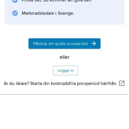
Prova det, du kommer att gilla det!
Marknadsledare i Sverige.
Information om artikeln
Påbörja din gratis provperiod
eller
Logga in
Är du lärare? Starta din kostnadsfria provperiod härifrån.