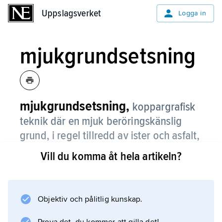
Uppslagsverket
Uppslagsverket
Logga in
mjukgrundsetsning
mjukgrundsetsning,
koppargrafisk
teknik där en mjuk beröringskänslig
grund, i regel tillredd av ister och asfalt,
skyddar plåtens bildsida.
Vill du komma åt hela artikeln?
Föremål tryckta i grunden ger efter etsning
s.k. texturtryck. Mjukgrundsetsning
introducerades som speciell teknik i slutet av
Objektiv och pålitlig kunskap.
1700-talet och används gärna i kombination