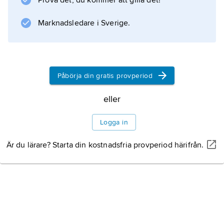
Prova det, du kommer att gilla det!
med andra koppargrafiska tekniker.
Marknadsledare i Sverige.
Information om artikeln
Påbörja din gratis provperiod
eller
Logga in
Är du lärare? Starta din kostnadsfria provperiod härifrån.