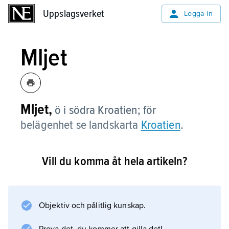
Uppslagsverket
Uppslagsverket
Logga in
Mljet
Mljet,
ö i södra Kroatien; för
belägenhet se landskarta
Kroatien
.
Vill du komma åt hela artikeln?
Information om artikeln
Objektiv och pålitlig kunskap.