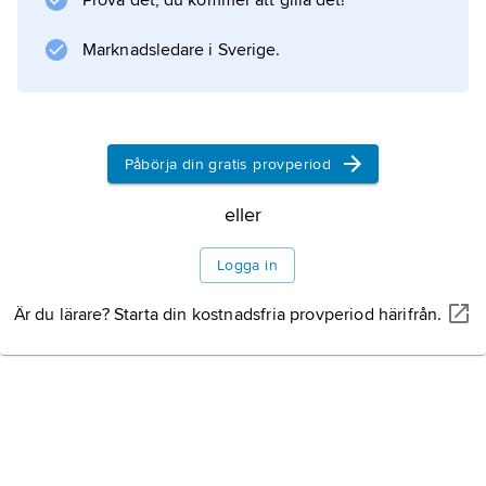
Prova det, du kommer att gilla det!
Marknadsledare i Sverige.
Påbörja din gratis provperiod
eller
Logga in
Är du lärare? Starta din kostnadsfria provperiod härifrån.