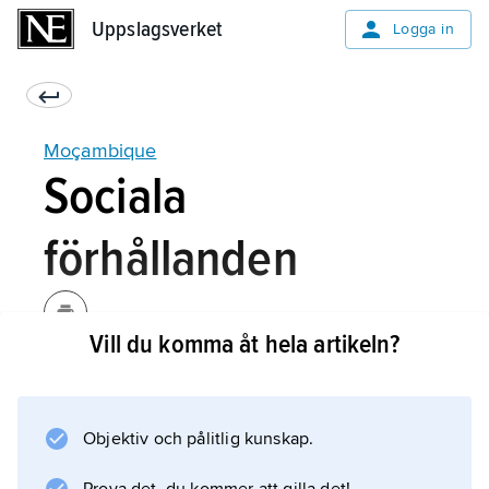
Uppslagsverket
Uppslagsverket
Logga in
Moçambique
Sociala
förhållanden
Vill du komma åt hela artikeln?
Moçambique hör till världens absolut
fattigaste länder; mer än hälften av landets
befolkning lever i extrem fattigdom. Det
Objektiv och pålitlig kunskap.
senaste decenniet har dock andelen fattiga
minskat avsevärt. År 2008 hade endast 47