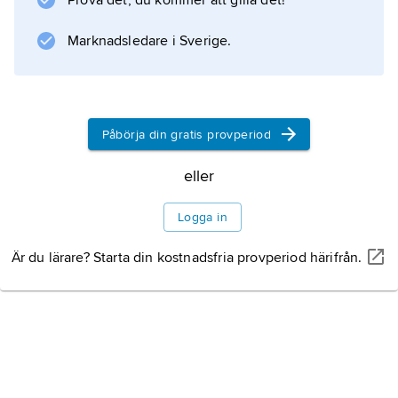
Prova det, du kommer att gilla det!
procent av befolkningen tillgång till rent
Marknadsledare i Sverige.
vatten och på landsbygden var motsvarande
siffra 29 procent.
Påbörja din gratis provperiod
Information om artikeln
eller
Logga in
Är du lärare? Starta din kostnadsfria provperiod härifrån.