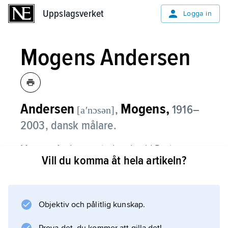
Uppslagsverket
Uppslagsverket
Logga in
Mogens Andersen
Andersen
Mogens,
,
1916–
[aʹnɔsən]
2003, dansk målare.
Mogens Andersen studerade vid Rostrup
Vill du komma åt hela artikeln?
Bøyesens målarskola i Köpenhamn och
senare i Paris. Efter 1945 hade han kontakt
med ledande abstrakta konstnärer i Paris,
bland andra Jean Dewasne och Serge
Objektiv och pålitlig kunskap.
Poliakoff. Andersens utveckling gick från fast