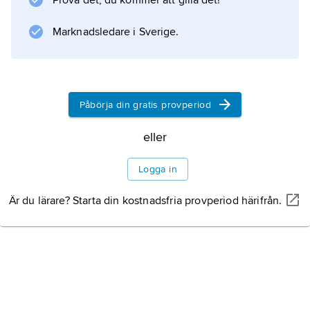
Prova det, du kommer att gilla det!
uppbyggda figur- och stillebenkompositioner
till abstrakta bilder av fri, kalligrafisk karaktär.
Marknadsledare i Sverige.
Han utförde ett
Påbörja din gratis provperiod
Information om artikeln
eller
Logga in
Är du lärare? Starta din kostnadsfria provperiod härifrån.