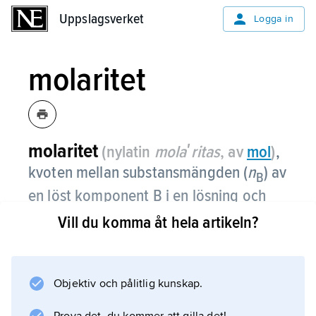
Uppslagsverket
Uppslagsverket
Logga in
molaritet
molaritet
(nylatin
molaʹritas
, av
mol
)
,
kvoten mellan substansmängden (
n
) av
B
en löst komponent B i en lösning och
lösningens totalvolym (
V
); beteckning
Vill du komma åt hela artikeln?
c
eller [B].
B
Molariteten är halten angiven i enheten 1
Objektiv och pålitlig kunskap.
mol/dm
3