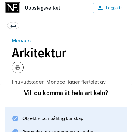
Uppslagsverket
Uppslagsverket
Logga in
Monaco
Arkitektur
I huvudstaden Monaco ligger flertalet av
Monacos mest framträdande byggnader, bl.a.
Vill du komma åt hela artikeln?
det ursprungligen medeltida furstepalatset
(tillbyggt på 1600–1700-talen), katedralen i
nyromansk stil (1875–97) samt Musée
Objektiv och pålitlig kunskap.
Océanographique (grundat 1910) med stort
akvarium. Här finns också flera parker; Jardin