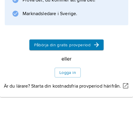
Prova det, du kommer att gilla det!
Exotique med tropiska växter och
droppstensgrotta är den mest kända.
Marknadsledare i Sverige.
Monacos berömda kasino
Påbörja din gratis provperiod
Information om artikeln
eller
Logga in
Är du lärare? Starta din kostnadsfria provperiod härifrån.