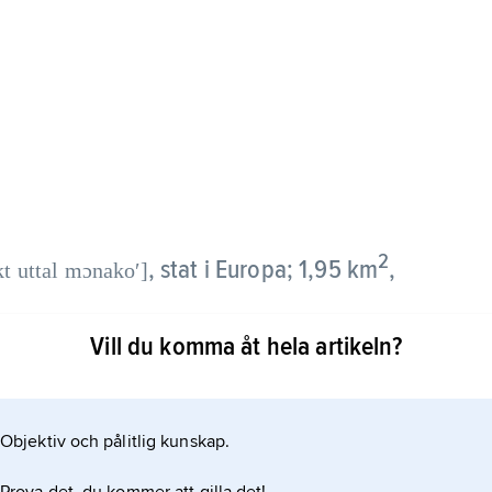
2
,
stat i Europa; 1,95 km
,
kt uttal mɔnakoʹ]
Vill du komma åt hela artikeln?
kusten, cirka 8 km från gränsen till Italien.
 sträcker sig även över gränsen till Frankrike.
taden Monaco ligger på en 60 meter hög udde söder
Objektiv och pålitlig kunskap.
Condamine ligger