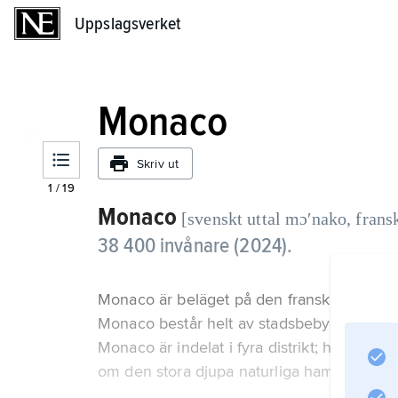
Uppslagsverket
Uppslagsverket
Monaco
Skriv ut
1
/
19
Monaco
[svenskt uttal mɔʹnako, frans
38 400 invånare (2024).
Monaco är beläget på den franska medelhavs
Monaco består helt av stadsbebyggelse, som
Monaco är indelat i fyra distrikt; huvuds
om den stora djupa naturliga hamnen, La 