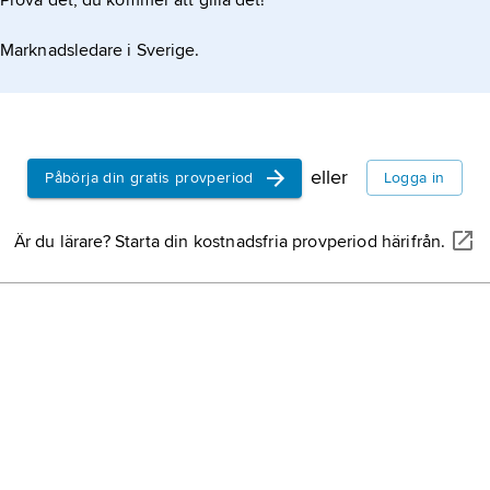
Prova det, du kommer att gilla det!
Marknadsledare i Sverige.
eller
Påbörja din gratis provperiod
Logga in
Är du lärare? Starta din kostnadsfria provperiod härifrån.