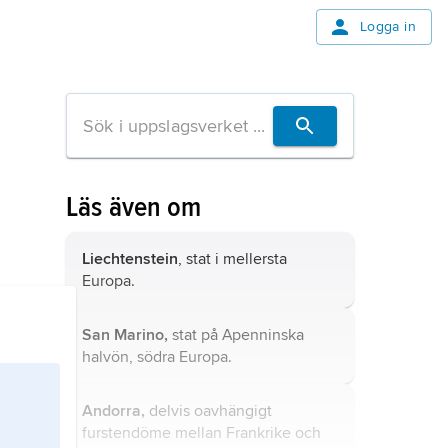
Logga in
Läs även om
Liechtenstein
, stat i mellersta
Europa.
San Marino,
stat på Apenninska
halvön, södra Europa.
Andorra,
delvis oavhängigt
furstendöme mellan Frankrike och