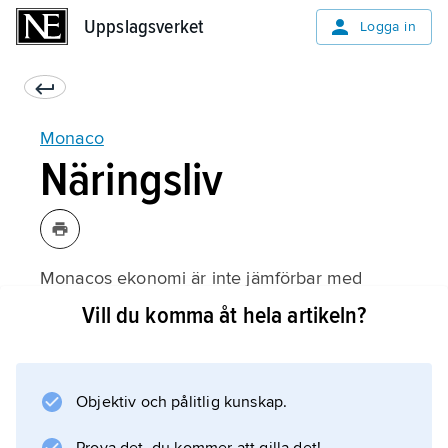
Uppslagsverket
Uppslagsverket
Logga in
Monaco
Näringsliv
Monacos ekonomi är inte jämförbar med
något annat lands i Europa. I ett land utan
Vill du komma åt hela artikeln?
inkomst- och förmögenhetsskatt (franska och
amerikanska medborgare som bor i Monaco
måste betala skatt i sina hemländer) och med
Objektiv och pålitlig kunskap.
en stor del av inkomsterna från utlandet är det
svårt att göra en rättvis uppskattning av