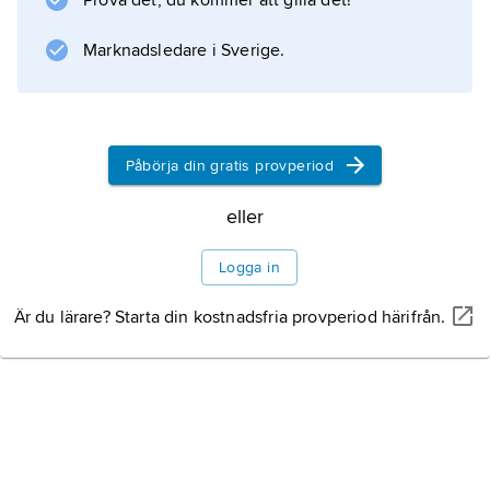
Prova det, du kommer att gilla det!
Utrikeshandel
Marknadsledare i Sverige.
Information om artikeln
Påbörja din gratis provperiod
eller
Logga in
Är du lärare? Starta din kostnadsfria provperiod härifrån.