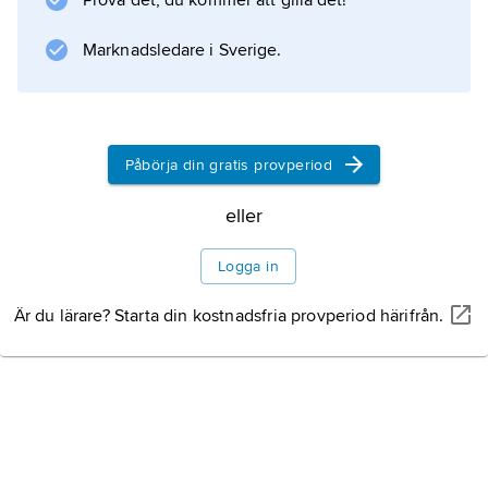
Prova det, du kommer att gilla det!
Marknadsledare i Sverige.
Påbörja din gratis provperiod
eller
Logga in
Är du lärare? Starta din kostnadsfria provperiod härifrån.