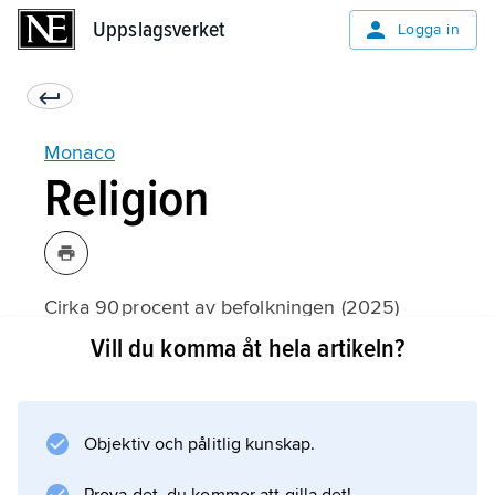
Uppslagsverket
Uppslagsverket
Logga in
Monaco
Religion
Cirka 90 procent av befolkningen (2025)
tillhör romersk-katolska kyrkan.
Vill du komma åt hela artikeln?
Objektiv och pålitlig kunskap.
Information om artikeln