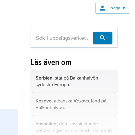
Logga in
Läs även om
Serbien,
stat på Balkanhalvön i
sydöstra Europa.
Kosovo
, albanska
Kosova
, land på
Balkanhalvön.
bosniaker,
den slavisktalande
befolkningen av muslimskt ursprung