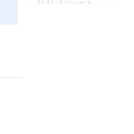
i Bosnien och Hercegovina.
Bosnien och Hercegovina
,
Bosnien–Hercegovina
, ofta benämnt
enbart
Bosnien
, stat på
Balkanhalvön i sydöstra Europa.
Östtimor,
stat i Sydöstasien.
Papua Nya Guinea
, stat i västra
Stilla havet.