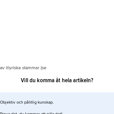
 illyriska stammar (se
Vill du komma åt hela artikeln?
 romarna. Efter den slaviska invandringen på 600-talet
Objektiv och pålitlig kunskap.