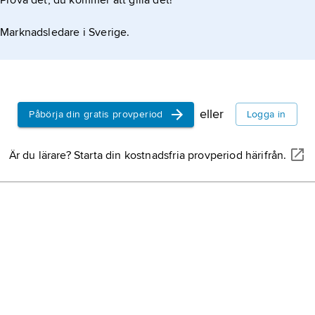
Prova det, du kommer att gilla det!
Marknadsledare i Sverige.
tianska form
tenegro
eller
Påbörja din gratis provperiod
Logga in
Är du lärare? Starta din kostnadsfria provperiod härifrån.