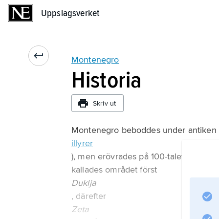
Uppslagsverket
Uppslagsverket
Montenegro
Historia
Skriv ut
Montenegro beboddes under antiken av
illyrer
), men erövrades på 100-talet f.Kr. av
kallades området först
Duklja
, därefter
Zeta