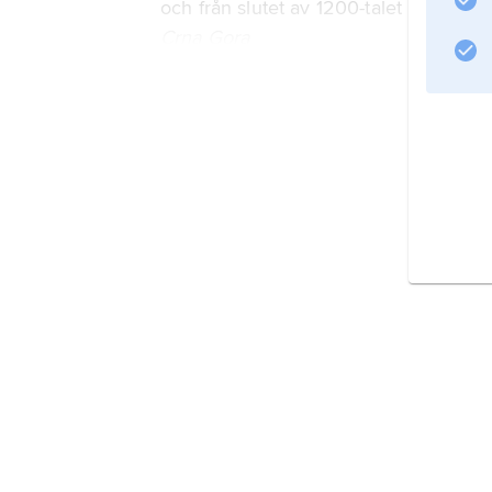
och från slutet av 1200-talet
Crna Gora
(’Svarta berget’); detta blev i sin vene
Monte Negro
benämning
Det självständiga Mon
Information om artikeln