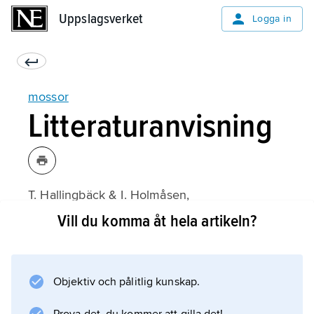
Uppslagsverket
Uppslagsverket
Logga in
mossor
Litteraturanvisning
T. Hallingbäck & I. Holmåsen,
Mossor: En fälthandbok
Vill du komma åt hela artikeln?
(2:a upplagan 1985);
Objektiv och pålitlig kunskap.
Information om artikeln