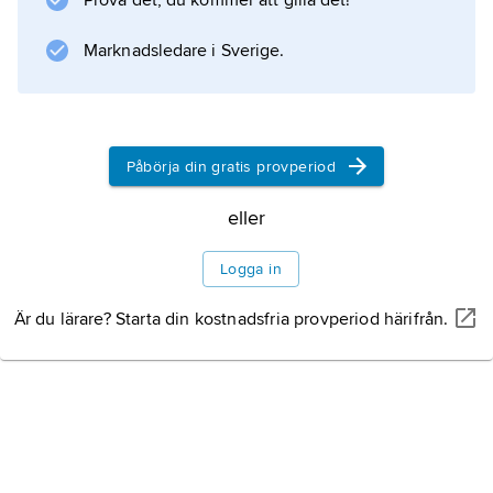
Prova det, du kommer att gilla det!
Marknadsledare i Sverige.
Påbörja din gratis provperiod
eller
Logga in
Är du lärare? Starta din kostnadsfria provperiod härifrån.