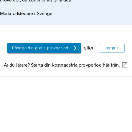
Prova det, du kommer att gilla det!
Marknadsledare i Sverige.
eller
Påbörja din gratis provperiod
Logga in
Är du lärare? Starta din kostnadsfria provperiod härifrån.