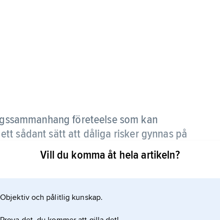
ringssammanhang företeelse som kan
t sådant sätt att dåliga risker gynnas på
Vill du komma åt hela artikeln?
som utgör goda risker tycker att försäkringen blir
tgör de dåliga riskerna tecknar försäkring, vilket
Objektiv och pålitlig kunskap.
tnader blir större än förväntat.