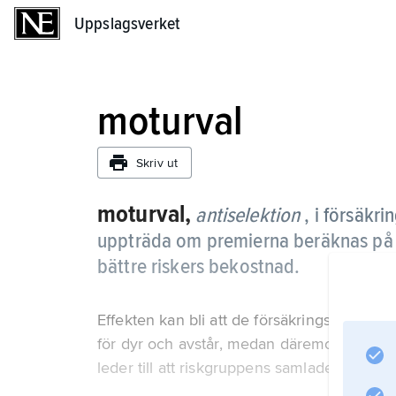
Uppslagsverket
Uppslagsverket
moturval
Skriv ut
moturval,
antiselektion
, i försäk
uppträda om premierna beräknas på et
bättre riskers bekostnad.
Effekten kan bli att de försäkringssökande 
för dyr och avstår, medan däremot de som u
leder till att riskgruppens samlade skadekos