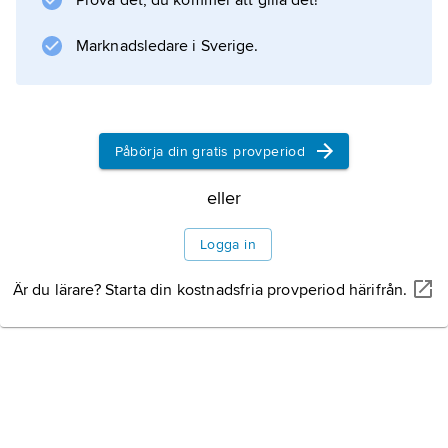
Prova det, du kommer att gilla det!
Marknadsledare i Sverige.
Påbörja din gratis provperiod
MARGOUILLAT PHOTO/SHUTTERSTOCK
eller
moussaka
.
Logga in
Är du lärare? Starta din kostnadsfria provperiod härifrån.
Information om artikeln