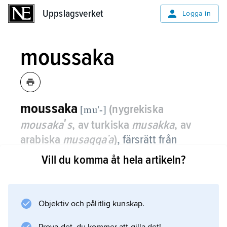
Uppslagsverket
Uppslagsverket
Logga in
moussaka
moussaka
(nygrekiska
[muʹ-]
mousakaʹs
, av turkiska
musakka
, av
arabiska
musaqqa˙a
)
,
färsrätt från
Balkanländerna som innehåller bland
Vill du komma åt hela artikeln?
annat köttfärs samt aubergine- och
potatisskivor.
Objektiv och pålitlig kunskap.