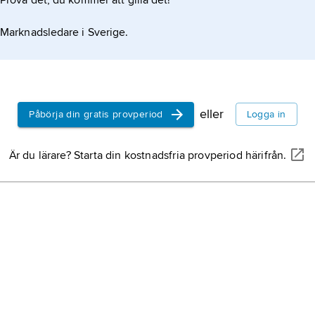
Prova det, du kommer att gilla det!
Marknadsledare i Sverige.
eller
Påbörja din gratis provperiod
Logga in
Är du lärare? Starta din kostnadsfria provperiod härifrån.