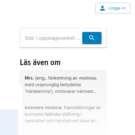
Logga in
Läs även om
Mrs.
(eng., förkortning av
mistress
,
med ursprunglig betydelse
’härskarinna’), motsvarar närmast
svenska
fru
och används framför
efternamn (eller för- och efternamn)
kvinnans historia,
framställningar av
om och till gifta kvinnor.
kvinnans faktiska ställning i
samhället och familjelivet samt av
hur hon beskrivs inom konst,
litteratur osv.