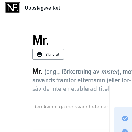
Uppslagsverket
Uppslagsverket
Mr.
Skriv ut
Mr.
(eng., förkortning av
mister
), m
används framför efternamn (eller för
såvida inte en etablerad titel (t.ex.
L
Den kvinnliga motsvarigheten är Ms., Mrs. 