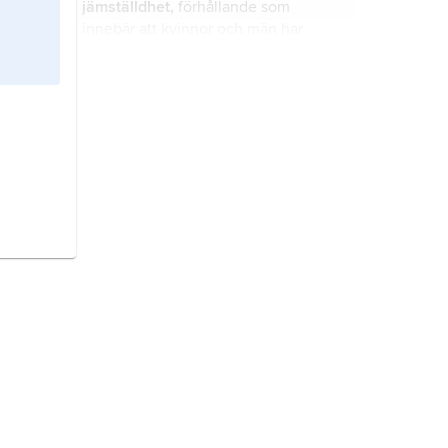
jämställdhet,
förhållande som
innebär att kvinnor och män har
samma rättigheter, skyldigheter och
möjligheter inom alla väsentliga
områden i livet.
grammatik
, regler för hur ett språks
ord böjs och kombineras till
ordgrupper och satser.
kvinnorörelse,
frivillig samverkan i
syfte att upphäva kvinnors
underordnade samhällsställning.
orden
, officiell utmärkelse som
utdelas av ett lands statsöverhuvud;
även tecken för en sådan
utmärkelse.
befolkning,
invånarna inom ett visst
avgränsat område.