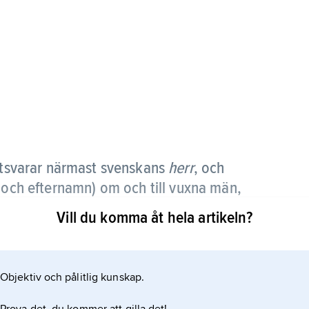
otsvarar närmast svenskans
herr
, och
- och efternamn) om och till vuxna män,
ord
,
Doctor
eller
Professor
) bör utsättas.
Vill du komma åt hela artikeln?
eller Miss.
Objektiv och pålitlig kunskap.