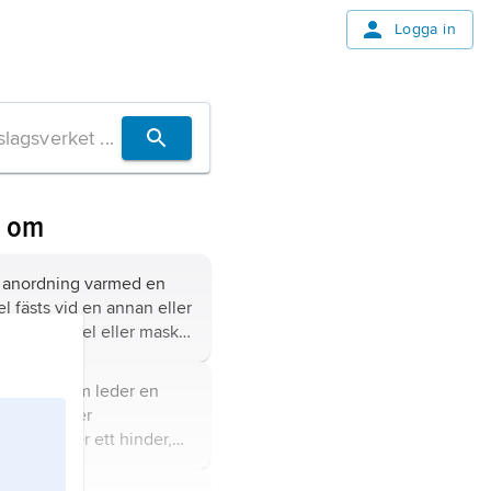
Logga in
n om
anordning varmed en
 fästs vid en annan eller
byggnadsdel eller maskin
nden.
dsverk som leder en
, kanal eller
ng etc. över ett hinder,
ande väg, järnväg,
ller ravin.