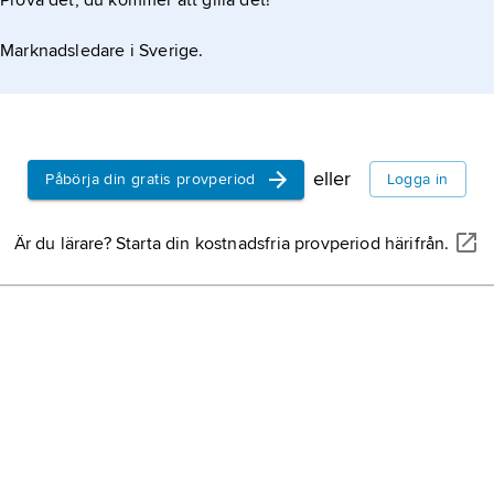
Prova det, du kommer att gilla det!
Kina,
stat i
Marknadsledare i Sverige.
Japan,
stat
Sverige,
st
halvön, nor
eller
Påbörja din gratis provperiod
Logga in
Är du lärare? Starta din kostnadsfria provperiod härifrån.