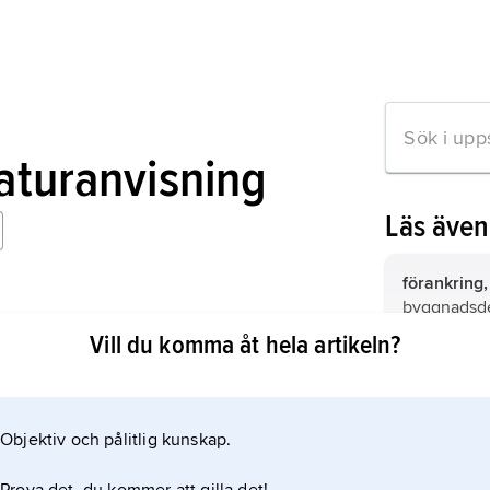
raturanvisning
Läs äve
förankring,
byggnadsdel
dlarmöda i Västergötland
varmed en 
Vill du komma åt hela artikeln?
fästs i gru
bro,
byggna
väg, järnväg
vattenledni
Objektiv och pålitlig kunskap.
mation om artikeln
såsom kors
vattendrag e