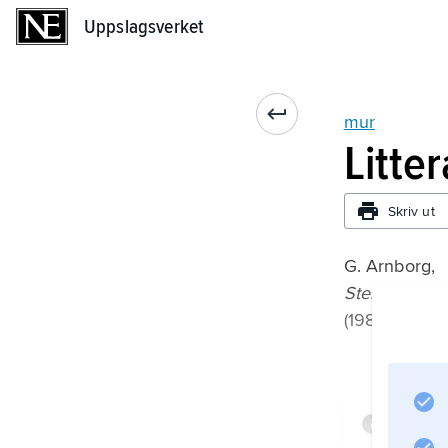
Uppslagsverket
Uppslagsverket
mur
Litte
Skriv ut
G. Arnborg,
Stenmur’n: O
(1980);
Infor