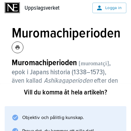
Uppslagsverket
Uppslagsverket
Logga in
Muromachiperioden
Muromachiperioden
,
[muromatçi]
epok i Japans historia (1338–1573),
även kallad
Ashikagaperioden
efter den
familj som innehade shogunposten
Vill du komma åt hela artikeln?
mellan dessa år.
Familjens residens förlades 1378 till
Objektiv och pålitlig kunskap.
Muromachi, en stadsdel i Kyoto.
Muromachiperioden kännetecknas av politisk