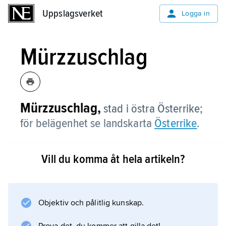
Uppslagsverket
Uppslagsverket
Logga in
Mürzzuschlag
Mürzzuschlag,
stad i östra Österrike;
för belägenhet se landskarta
Österrike
.
Vill du komma åt hela artikeln?
Information om artikeln
Objektiv och pålitlig kunskap.