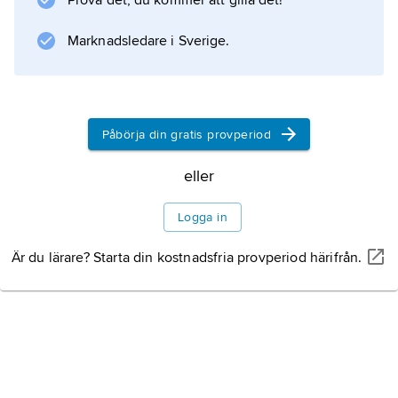
Prova det, du kommer att gilla det!
Marknadsledare i Sverige.
Påbörja din gratis provperiod
eller
Logga in
Är du lärare? Starta din kostnadsfria provperiod härifrån.