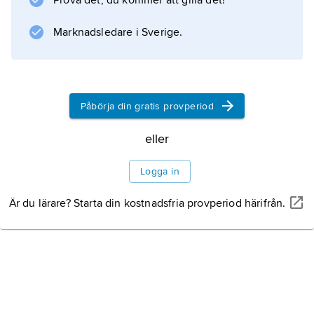
Prova det, du kommer att gilla det!
gregorianska sången
Marknadsledare i Sverige.
blev ett internationellt spritt musikspråk. I
anslutning till denna kyrkosång utvecklades
både en teoretisk kunskap om musiken och
olika typer av
Påbörja din gratis provperiod
notation
. Av oöverskådlig
eller
Logga in
Information om artikeln
Är du lärare? Starta din kostnadsfria provperiod härifrån.