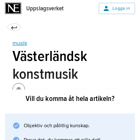
Uppslagsverket
Uppslagsverket
Logga in
musik
Västerländsk
konstmusik
Vill du komma åt hela artikeln?
I bevarade notdokument kan Europas
musikhistoria följas ända från 800–900-talen.
Traditionen har vuxit fram ur den enhetliga
Objektiv och pålitlig kunskap.
kultur som den romersk-katolska kyrkan
skapade. Den enstämmiga