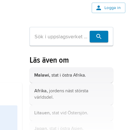
Logga in
Läs även om
Malawi,
stat i östra Afrika.
Afrika,
jordens näst största
världsdel.
Litauen,
stat vid Östersjön.
Japan,
stat i östra Asien.