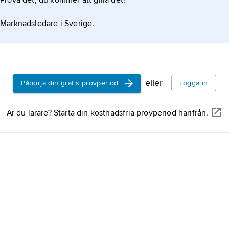
Prova det, du kommer att gilla det!
om angavs av belgaren Victor-Charles Mahillon
Marknadsledare i Sverige.
eller
Påbörja din gratis provperiod
Logga in
Är du lärare? Starta din kostnadsfria provperiod härifrån.