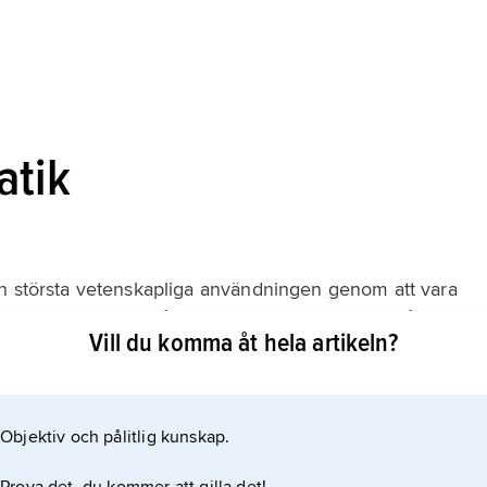
atik
en största vetenskapliga användningen genom att vara
nstrument, folkliga såväl som konstmusikaliska från olika
Vill du komma åt hela artikeln?
smärre modifikationer, är den systematik som
Objektiv och pålitlig kunskap.