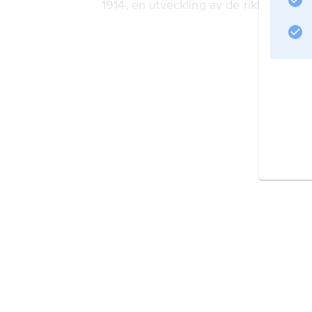
1914, en utveckling av de riktlinjer s
Information om artikeln