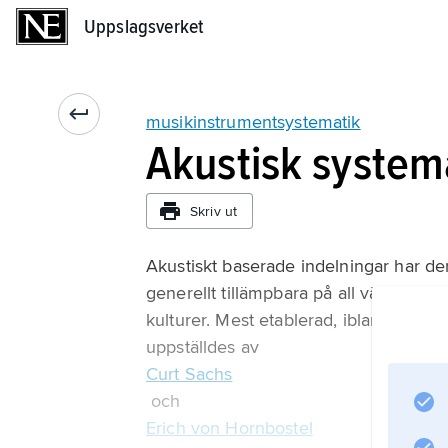
Uppslagsverket
Uppslagsverket
musikinstrumentsystematik
Akustisk system
Skriv ut
Akustiskt baserade indelningar har d
generellt tillämpbara på all världens i
kulturer. Mest etablerad, ibland med 
uppställdes av
Curt Sachs
och
Erich von Hornbostel