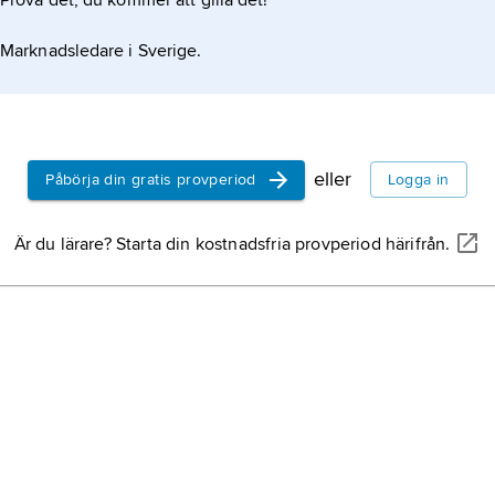
Prova det, du kommer att gilla det!
Marknadsledare i Sverige.
eller
Påbörja din gratis provperiod
Logga in
Är du lärare? Starta din kostnadsfria provperiod härifrån.