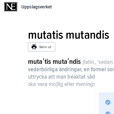
Uppslagsverket
Uppslagsverket
mutatis mutandis
Skriv ut
mutaʹtis mutaʹndis
(latin, ’seda
vederbörliga ändringar, en formel som
uttrycka att man beaktat sådana änd
ska vara möjlig eller meningsfull.