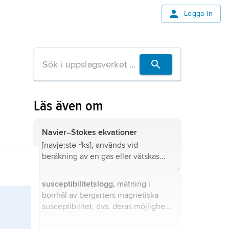
Logga in
Läs även om
Navier–Stokes ekvationer
u
[navje:stə
ks], används vid
beräkning av en gas eller vätskas
rörelse inom bl.a. aerodynamik,
meteorologi, oceanografi och
susceptibilitetslogg,
mätning i
skeppshydrodynamik, jämför
borrhål av bergarters magnetiska
hydromekanik
.
susceptibilitet, dvs. deras möjlighet
att magnetiseras.