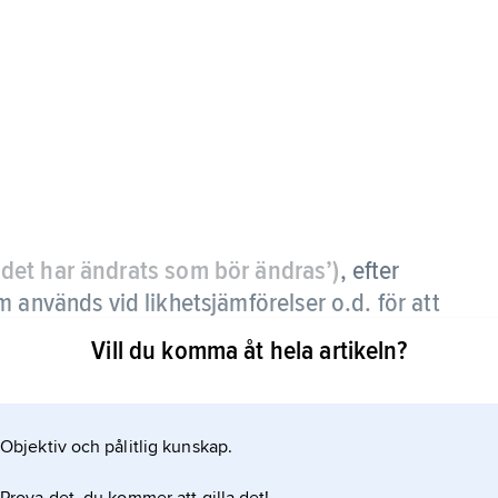
n det har ändrats som bör ändras’)
,
efter
 används vid likhetsjämförelser o.d. för att
ringar som måste göras för att jämförelsen
Vill du komma åt hela artikeln?
Objektiv och pålitlig kunskap.