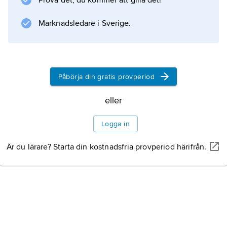
Prova det, du kommer att gilla det!
brytningsfel
.
Marknadsledare i Sverige.
Information om artikeln
Påbörja din gratis provperiod
eller
Logga in
Är du lärare? Starta din kostnadsfria provperiod härifrån.