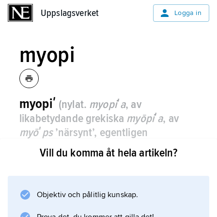
Uppslagsverket
Uppslagsverket
Logga in
myopi
myopiʹ
(nylat.
myopiʹa
, av
likabetydande grekiska
myōpiʹa
, av
myōʹps
’närsynt’, egentligen
’blundande’, ’blinkande’, av
myʹō
Vill du komma åt hela artikeln?
’stänga’, ’blunda’ och
ōps
’öga’,
’ansikte’)
, medicinsk term för
närsynthet.
Objektiv och pålitlig kunskap.
Se