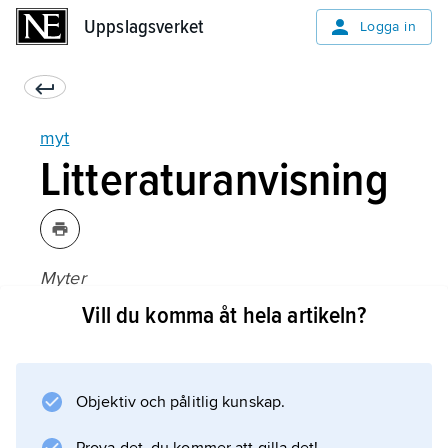
Uppslagsverket
Uppslagsverket
Logga in
myt
Litteraturanvisning
Myter
(utst.kat., Nationalmuseum 1983);
Vill du komma åt hela artikeln?
Objektiv och pålitlig kunskap.
Information om artikeln