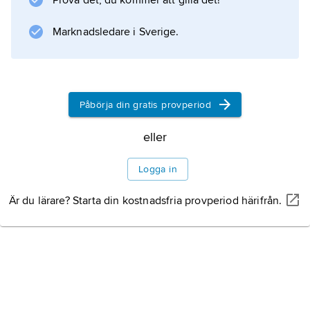
Prova det, du kommer att gilla det!
Marknadsledare i Sverige.
Påbörja din gratis provperiod
eller
Logga in
Är du lärare? Starta din kostnadsfria provperiod härifrån.