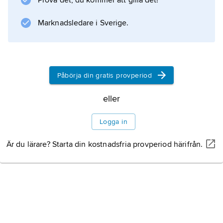
Prova det, du kommer att gilla det!
från Folkpartiet. Jämför
decentralisering
Marknadsledare i Sverige.
.
Påbörja din gratis provperiod
Information om artikeln
eller
Logga in
Är du lärare? Starta din kostnadsfria provperiod härifrån.