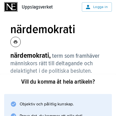
Uppslagsverket
Uppslagsverket
Logga in
närdemokrati
närdemokrati,
term som framhäver
människors rätt till deltagande och
delaktighet i de politiska besluten.
Vill du komma åt hela artikeln?
Den representativa demokratin förutsätts
kompletteras med olika former för
medborgerlig medverkan i beslutsprocessen.
Termen användes första gången 1969 i
Objektiv och pålitlig kunskap.
debattskriften ”Demokrati och medinflytande”