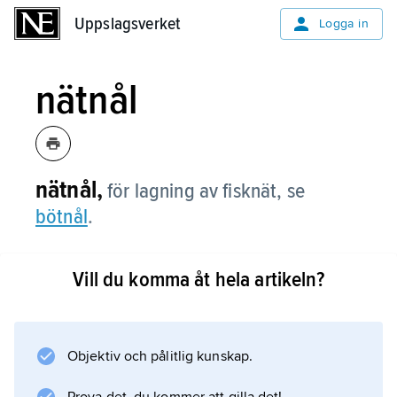
Uppslagsverket
Uppslagsverket
Logga in
nätnål
nätnål,
för lagning av fisknät, se
bötnål
.
Vill du komma åt hela artikeln?
Information om artikeln
Objektiv och pålitlig kunskap.