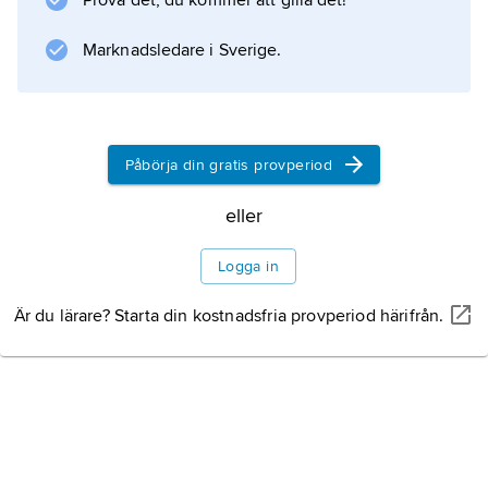
Prova det, du kommer att gilla det!
Marknadsledare i Sverige.
Påbörja din gratis provperiod
eller
Logga in
Är du lärare? Starta din kostnadsfria provperiod härifrån.