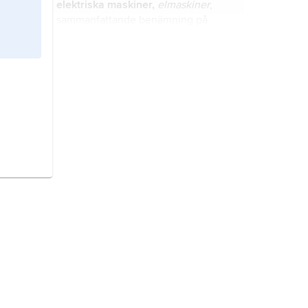
elektriska maskiner,
elmaskiner
,
sammanfattande benämning på
roterande maskiner som omvandlar
mekanisk energi till elektrisk eller
omvänt.
rör,
ihålig, vanligen cylindrisk kropp
av metall, plast, betong, tegel, glas,
trä etc. för transport av vätskor, gaser
och flytande bulkvaror.
pappersmaskin,
maskin för
industriell tillverkning av papper.
ånglok,
ångdrivet dragfordon för
järnväg.
dator,
digital enhet för beräkning,
symbolbehandling och
kommunikation.