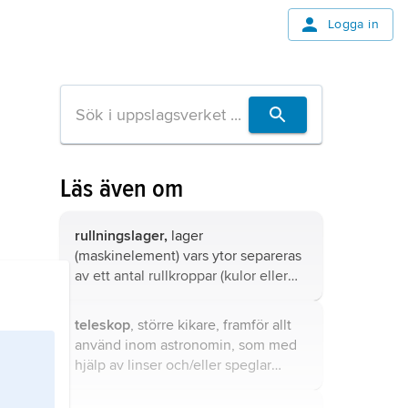
Logga in
Läs även om
rullningslager,
lager
(maskinelement) vars ytor separeras
av ett antal rullkroppar (kulor eller
rullar).
teleskop
, större kikare, framför allt
använd inom astronomin, som med
hjälp av linser och/eller speglar
avbildar vanligtvis små och ljussvaga
astronomiska objekt.