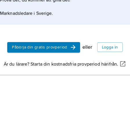
Prova det, du kommer att gilla det!
Marknadsledare i Sverige.
eller
Påbörja din gratis provperiod
Logga in
Är du lärare? Starta din kostnadsfria provperiod härifrån.