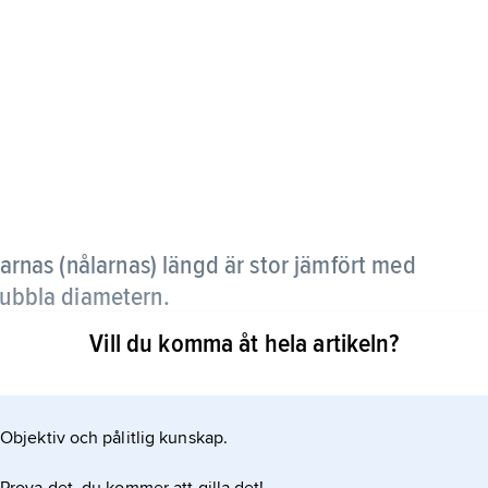
llarnas (nålarnas) längd är stor jämfört med
 dubbla diametern.
Vill du komma åt hela artikeln?
land saknar det också egen innerring; nålarna
elen med lagret är att det är radiellt
 i många moderna maskiner. Växellådor är en vanlig
Objektiv och pålitlig kunskap.