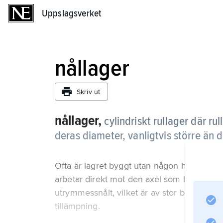
Uppslagsverket
Uppslagsverket
nållager
Skriv ut
nållager,
cylindriskt rullager där ru
deras diameter, vanligtvis större än
Ofta är lagret byggt utan någon hållare. Ib
arbetar direkt mot den axel som lagras. Förd
utrymmessnålt, vilket är av stor betydelse
tillämpning.