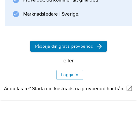
Prova det, du kommer att gilla det!
om angrepp mot statens säkerhet, förstärks
den till
Marknadsledare i Sverige.
nödvärnsrätt
. Nödrätten erkänns de facto i folkrätten men
är ej närmare reglerad. Gränsen mot
självförsvar och repressalier, som anses vara
Påbörja din gratis provperiod
folkrättsligt legitima reaktioner, är flytande.
eller
Logga in
Information om artikeln
Är du lärare? Starta din kostnadsfria provperiod härifrån.