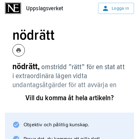
Uppslagsverket
Uppslagsverket
Logga in
nödrätt
nödrätt,
omstridd ”rätt” för en stat att
i extraordinära lägen vidta
undantagsåtgärder för att avvärja en
överhängande fara, hotande nationens
Vill du komma åt hela artikeln?
existens, t.ex. genom att förfoga över
utländsk egendom för
försörjningsändamål.
Objektiv och pålitlig kunskap.
I vissa lägen, då det gäller angrepp eller hot