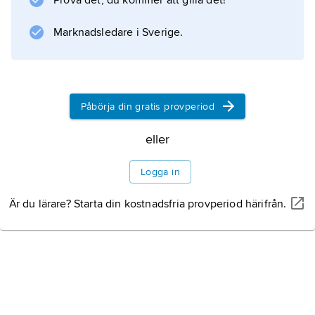
Prova det, du kommer att gilla det!
katt
är ett djurnamn”. Se även
Marknadsledare i Sverige.
ortnamn
,
personnamn
.
Påbörja din gratis provperiod
eller
Information om artikeln
Logga in
Är du lärare? Starta din kostnadsfria provperiod härifrån.