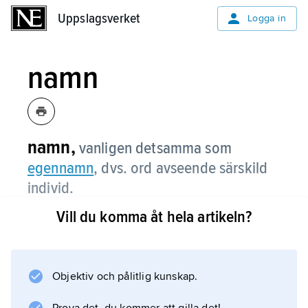
Uppslagsverket
Uppslagsverket
Logga in
namn
namn,
vanligen detsamma som
egennamn
, dvs. ord avseende särskild
individ.
Vill du komma åt hela artikeln?
Så brukas ordet som fackterm inom
namnforskningen. I vanligt språkbruk har
namn
vidare användning: ”veta namnen på allt i
Objektiv och pålitlig kunskap.
naturen”, ”