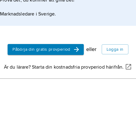
Prova det, du kommer att gilla det!
Marknadsledare i Sverige.
eller
Påbörja din gratis provperiod
Logga in
Är du lärare? Starta din kostnadsfria provperiod härifrån.