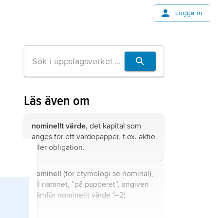
Logga in
Läs även om
nominellt värde,
det kapital som
anges för ett värdepapper, t.ex. aktie
eller obligation.
nominell
(för etymologi se
nominal
),
till namnet, ”på papperet”, angiven
(jämför
nominellt
värde 1–2).