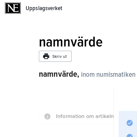
Uppslagsverket
Uppslagsverket
namnvärde
Skriv ut
namnvärde,
inom numismatiken 
Information om artikeln