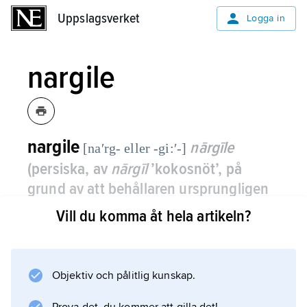
Uppslagsverket
Uppslagsverket
Logga in
nargile
nargile
nārgīle
[naʹrg- eller -gi:ʹ-]
(persiska, av
nārgīl
’kokosnöt’, på
grund av att behållaren ursprungligen
tillverkades av kokosnöt)
,
orientalisk
Vill du komma åt hela artikeln?
vattenpipa bestående av
vattenbehållare, piphuvud, sugslang
och munstycke.
Objektiv och pålitlig kunskap.
Behållaren kan vara av metall, glas, keramik