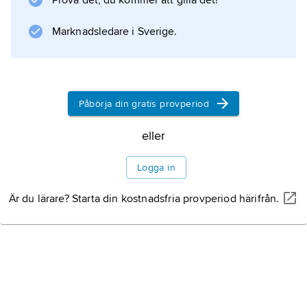
Prova det, du kommer att gilla det!
eller, i enklare fall, utgöras av en kokosnöt
eller en kalebass.
Marknadsledare i Sverige.
Information om artikeln
Påbörja din gratis provperiod
eller
Logga in
Är du lärare? Starta din kostnadsfria provperiod härifrån.