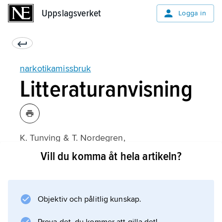
Uppslagsverket
Uppslagsverket
Logga in
narkotikamissbruk
Litteraturanvisning
K. Tunving & T. Nordegren,
Droger A–Ö
Vill du komma åt hela artikeln?
(2:a upplagan 1997).
Objektiv och pålitlig kunskap.
Information om artikeln