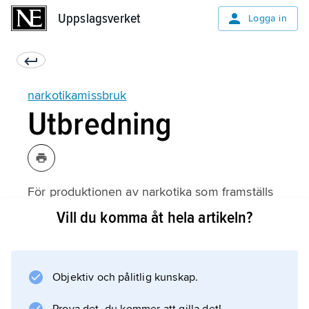
Uppslagsverket
Uppslagsverket
Logga in
narkotikamissbruk
Utbredning
För produktionen av narkotika som framställs
ur växter svarar framför allt länder i
Vill du komma åt hela artikeln?
Sydamerika (kokain), Nordafrika (cannabis)
och Asien (heroin, cannabis), men numera
odlas cannabis i inomhusodlingar över hela
Objektiv och pålitlig kunskap.
världen, inklusive Sverige. Syntetiska droger
som amfetamin, ecstasy och LSD kan