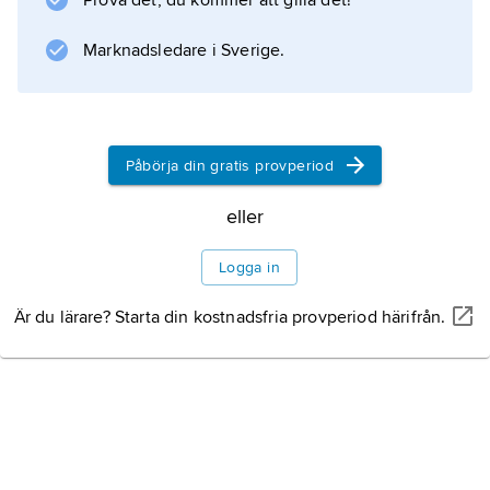
Prova det, du kommer att gilla det!
tillverkas överallt. Som producent av det som
kallas
Marknadsledare i Sverige.
nya psykoaktiva
Påbörja din gratis provperiod
Information om artikeln
eller
Logga in
Är du lärare? Starta din kostnadsfria provperiod härifrån.