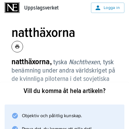
Uppslagsverket
Uppslagsverket
Logga in
natthäxorna
natthäxorna,
tyska
Nachthexen
,
tysk
benämning under andra världskriget på
de kvinnliga piloterna i det sovjetiska
flygvapnets 588:e
Vill du komma åt hela artikeln?
nattbombsregemente, från 1943 känt
som det 46:e flyggardesregementet,
kallat ”Taman”.
Objektiv och pålitlig kunskap.
Från 1942 och fram till krigslutet 1945 anföll