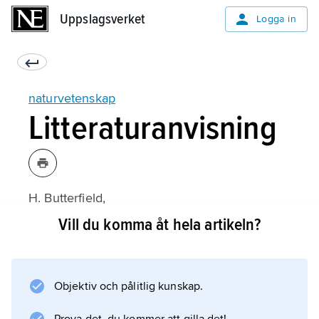
Uppslagsverket
Uppslagsverket
Logga in
naturvetenskap
Litteraturanvisning
H. Butterfield,
Den moderna naturvetenskapens gryning
Vill du komma åt hela artikeln?
1300–1800
(svensk översättning 1965);
Objektiv och pålitlig kunskap.