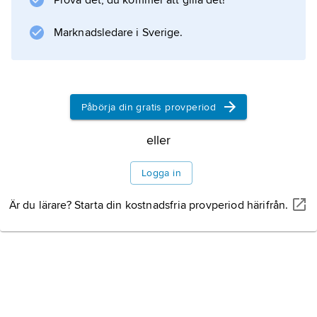
Prova det, du kommer att gilla det!
Information om artikeln
Marknadsledare i Sverige.
Påbörja din gratis provperiod
eller
Logga in
Är du lärare? Starta din kostnadsfria provperiod härifrån.