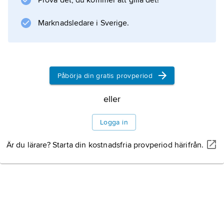
Prova det, du kommer att gilla det!
Marknadsledare i Sverige.
Påbörja din gratis provperiod
eller
Logga in
Är du lärare? Starta din kostnadsfria provperiod härifrån.