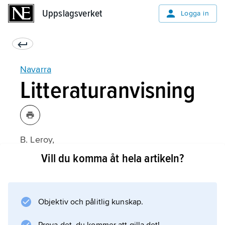
Uppslagsverket
Uppslagsverket
Logga in
Navarra
Litteraturanvisning
B. Leroy,
La Navarre au Moyen Âge
Vill du komma åt hela artikeln?
(1984).
Objektiv och pålitlig kunskap.
Information om artikeln