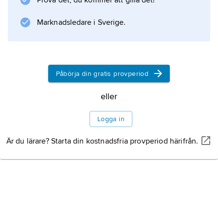
Prova det, du kommer att gilla det!
inte kunde förklara priserna på varor som inte
Marknadsledare i Sverige.
produceras löpande.
Information om artikeln
Påbörja din gratis provperiod
eller
Logga in
Är du lärare? Starta din kostnadsfria provperiod härifrån.