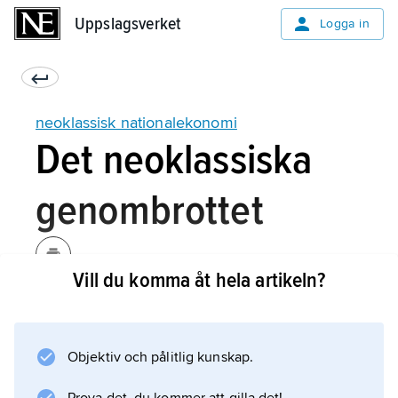
Uppslagsverket
Uppslagsverket
Logga in
neoklassisk nationalekonomi
Det neoklassiska
genombrottet
Vill du komma åt hela artikeln?
Företrädarna för klassisk nationalekonomi
förklarade priserna på varor och tjänster med
utgångspunkt från produktionskostnaderna,
Objektiv och pålitlig kunskap.
och då främst insatsen av arbetskraft, den s.k.
arbetsvärdeläran. Detta gjorde att klassikerna