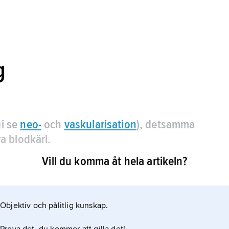
g
gi se
neo
-
och
vaskularisation
), detsamma
ya blodkärl.
Vill du komma åt hela artikeln?
Objektiv och pålitlig kunskap.