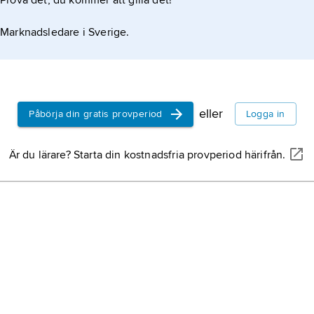
Prova det, du kommer att gilla det!
Marknadsledare i Sverige.
eller
Påbörja din gratis provperiod
Logga in
Är du lärare? Starta din kostnadsfria provperiod härifrån.