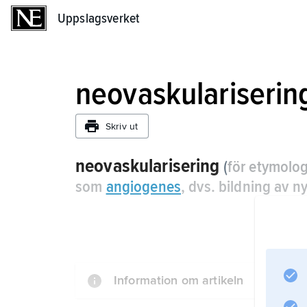
Uppslagsverket
Uppslagsverket
neovaskulariserin
Skriv ut
neovaskularisering
(
för etymolo
som
angiogenes
, dvs. bildning av n
Information om artikeln