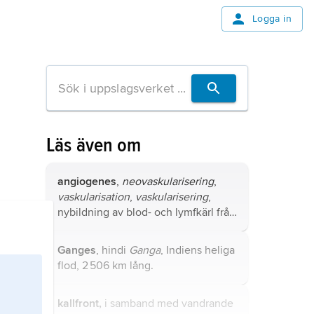
Logga in
Läs även om
angiogenes
,
neovaskularisering
,
vaskularisation
,
vaskularisering
,
nybildning av blod- och lymfkärl från
tidigare existerande normala kärl
samt de mekanismer som styr denna
Ganges
, hindi
Ganga
, Indiens heliga
process.
flod, 2 506 km lång.
kallfront,
i samband med vandrande