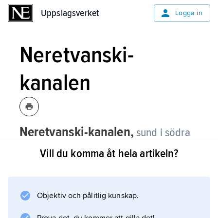
Uppslagsverket
Uppslagsverket
Logga in
Neretvanski-
kanalen
Neretvanski-kanalen,
sund i södra
Bosnien och Hercegovina; för
Vill du komma åt hela artikeln?
belägenhet se landskarta
Bosnien och
Hercegovina
.
Objektiv och pålitlig kunskap.