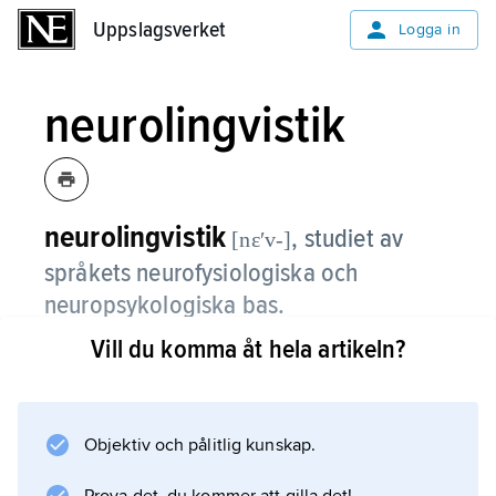
Uppslagsverket
Uppslagsverket
Logga in
neurolingvistik
neurolingvistik
,
studiet av
[nɛʹv-]
språkets neu­rofysiologiska och
neuropsykologiska bas.
Vill du komma åt hela artikeln?
Neurolingvistiken har framför allt kommit att
förknippas med frågan om språkfunktionernas
lokalisering i centrala nervsystemet. Den
viktigaste informationskällan har ända sedan
Objektiv och pålitlig kunskap.
1800-talet varit personer med språkstörningar,