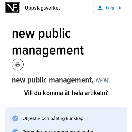
Uppslagsverket
Uppslagsverket
Logga in
new public
management
new public management,
NPM
,
samlingsbegrepp för organisatoriska
Vill du komma åt hela artikeln?
och styrningsrelaterade reformer inom
den offentliga sektorn, ofta inspirerade
av det privata näringslivet.
Objektiv och pålitlig kunskap.
Begreppet NPM myntades under 1990-talets