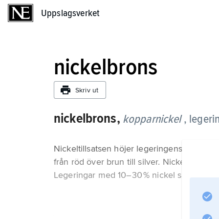
Uppslagsverket
Uppslagsverket
nickelbrons
Skriv ut
nickelbrons,
kopparnickel
, leger
Nickeltillsatsen höjer legeringens hållfast
från röd över brun till silver. Nickelbrons
Legeringar med 10–30 % nickel samt 1–2 % 