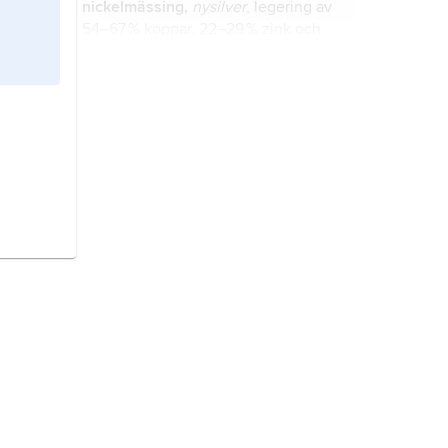
nickelmässing,
nysilver
, legering av
54–67 % koppar, 22–29 % zink och
9–20 % nickel.
mässing,
legering mellan koppar
och i första hand zink.
aluminiumlegeringar,
legeringar i
vilka aluminium är
huvudbeståndsdel.
krona,
myntenhet i Sverige sedan
1873; 1 krona = 100 öre.
öre
, i de nordiska länderna utom
Finland den lägsta myntenheten;
100 öre = 1 krona.