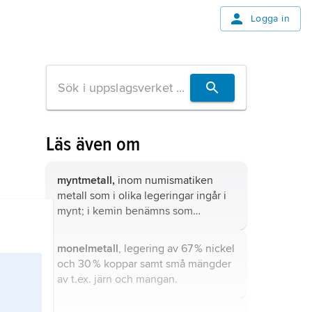
Logga in
Läs även om
myntmetall,
inom numismatiken
metall som i olika legeringar ingår i
mynt; i kemin benämns som
myntmetaller endast grundämnena i
periodiska systemets grupp 11, guld,
monelmetall
, legering av 67 % nickel
silver och koppar.
och 30 % koppar samt små mängder
av t.ex. järn och mangan.