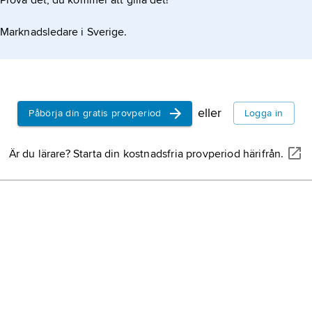
Prova det, du kommer att gilla det!
Marknadsledare i Sverige.
eller
Påbörja din gratis provperiod
Logga in
Är du lärare? Starta din kostnadsfria provperiod härifrån.