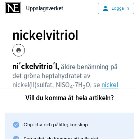
Uppslagsverket
Uppslagsverket
Logga in
nickelvitriol
niʹckelvitrioʹl,
äldre benämning på
det gröna heptahydratet av
nickel(
II
)sulfat, NiSO
·7H
O, se
nickel
4
2
(Föreningar).
Vill du komma åt hela artikeln?
Objektiv och pålitlig kunskap.
Information om artikeln