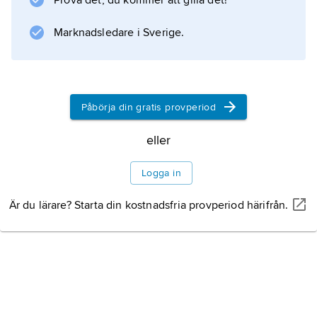
Prova det, du kommer att gilla det!
Marknadsledare i Sverige.
Påbörja din gratis provperiod
eller
Logga in
Är du lärare? Starta din kostnadsfria provperiod härifrån.