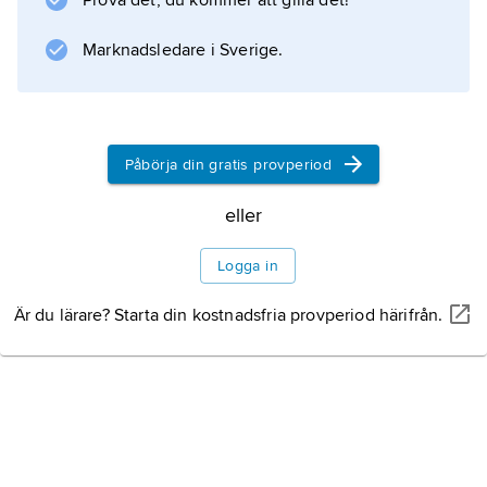
Prova det, du kommer att gilla det!
enheter om tre till
Marknadsledare i Sverige.
Information om artikeln
Påbörja din gratis provperiod
eller
Logga in
Är du lärare? Starta din kostnadsfria provperiod härifrån.