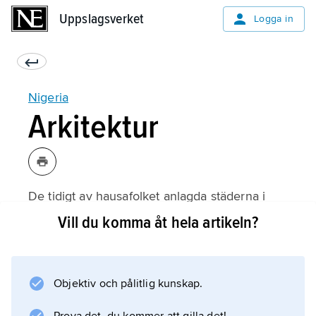
Uppslagsverket
Uppslagsverket
Logga in
Nigeria
Arkitektur
De tidigt av hausafolket anlagda städerna i
norra Nigeria, t.ex. Kaduna, Kano och Zaria,
Vill du komma åt hela artikeln?
hade en avancerad stadsplanering och
bebyggelse. Den traditionella arkitekturen i
dessa städer består i huvudsak av hus som
Objektiv och pålitlig kunskap.
byggs av lera med antingen halmtak eller
plant lertak. Oftast är husen grupperade i